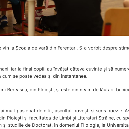
e vin la Școala de vară din Ferentari. S-a vorbit despre stim
mani, iar la final copiii au învățat câteva cuvinte și să nume
ă cum se poate vedea și din instantanee.
 Bereasca, din Ploiești, și este din neam de lăutari, bunicul
i mult pasionat de citit, ascultat povești și scris poezie. A
 Ploiești și facultatea de Limbi și Literaturi Străine, cu s
m și studiile de Doctorat, în domeniul Filologie, la Univers