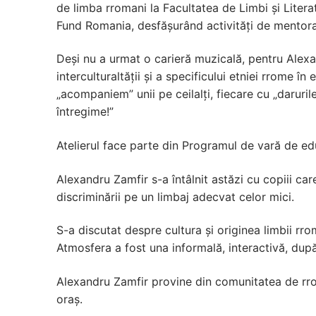
de limba rromani la Facultatea de Limbi și Litera
Fund Romania, desfășurând activități de mentorat c
Deși nu a urmat o carieră muzicală, pentru Alex
interculturaltății și a specificului etniei rrome î
„acompaniem” unii pe ceilalți, fiecare cu „daruri
întregime!”
Atelierul face parte din Programul de vară de ed
Alexandru Zamfir s-a întâlnit astăzi cu copiii car
discriminării pe un limbaj adecvat celor mici.
S-a discutat despre cultura și originea limbii rro
Atmosfera a fost una informală, interactivă, dup
Alexandru Zamfir provine din comunitatea de rromi
oraș.