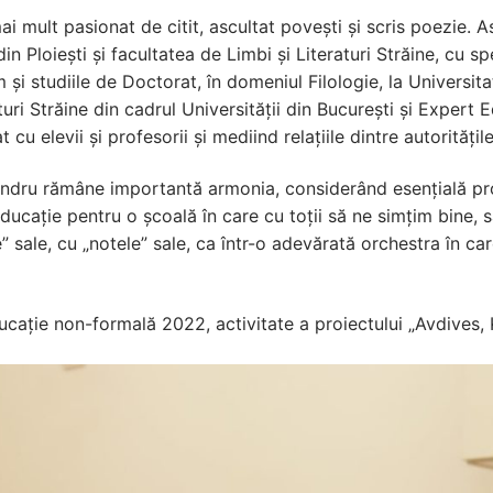
i mult pasionat de citit, ascultat povești și scris poezie. A
 Ploiești și facultatea de Limbi și Literaturi Străine, cu s
m și studiile de Doctorat, în domeniul Filologie, la Univers
turi Străine din cadrul Universității din București și Exper
u elevii și profesorii și mediind relațiile dintre autoritățil
andru rămâne importantă armonia, considerând esențială prom
n educație pentru o școală în care cu toții să ne simțim bine, 
le” sale, cu „notele” sale, ca într-o adevărată orchestra în 
ucație non-formală 2022, activitate a proiectului „Avdives, 