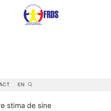
ACT
EN
re stima de sine