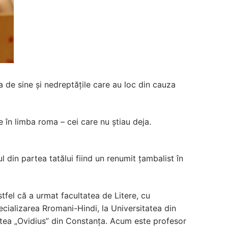
a de sine și nedreptățile care au loc din cauza
re în limba roma – cei care nu știau deja.
 din partea tatălui fiind un renumit țambalist în
stfel că a urmat facultatea de Litere, cu
pecializarea Rromani-Hindi, la Universitatea din
itatea „Ovidius” din Constanța. Acum este profesor