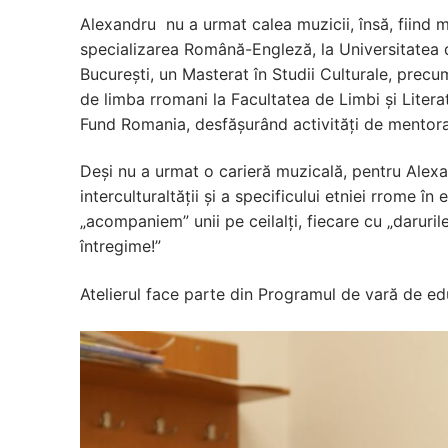
Alexandru nu a urmat calea muzicii, însă, fiind ma
specializarea Română-Engleză, la Universitatea din
București, un Masterat în Studii Culturale, precu
de limba rromani la Facultatea de Limbi și Litera
Fund Romania, desfășurând activități de mentorat c
Deși nu a urmat o carieră muzicală, pentru Alex
interculturaltății și a specificului etniei rrome î
„acompaniem” unii pe ceilalți, fiecare cu „daruri
întregime!”
Atelierul face parte din Programul de vară de ed