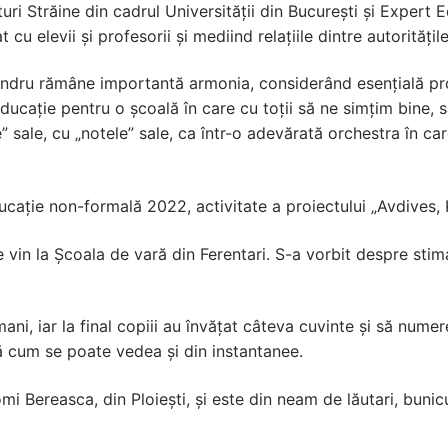
turi Străine din cadrul Universității din București și Exper
u elevii și profesorii și mediind relațiile dintre autoritățil
andru rămâne importantă armonia, considerând esențială prom
n educație pentru o școală în care cu toții să ne simțim bine, 
le” sale, cu „notele” sale, ca într-o adevărată orchestra în 
ucație non-formală 2022, activitate a proiectului „Avdives, 
e vin la Școala de vară din Ferentari. S-a vorbit despre stim
mani, iar la final copiii au învățat câteva cuvinte și să nume
ă cum se poate vedea și din instantanee.
 Bereasca, din Ploiești, și este din neam de lăutari, bunicul