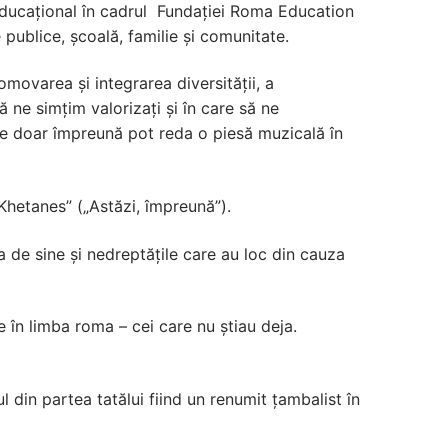
t Educațional în cadrul Fundației Roma Education
e publice, școală, familie și comunitate.
ovarea și integrarea diversității, a
să ne simțim valorizați și în care să ne
care doar împreună pot reda o piesă muzicală în
Khetanes” („Astăzi, împreună”).
a de sine și nedreptățile care au loc din cauza
re în limba roma – cei care nu știau deja.
 din partea tatălui fiind un renumit țambalist în