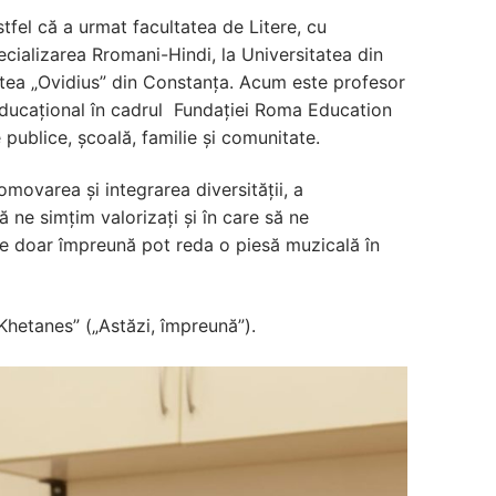
stfel că a urmat facultatea de Litere, cu
pecializarea Rromani-Hindi, la Universitatea din
itatea „Ovidius” din Constanța. Acum este profesor
t Educațional în cadrul Fundației Roma Education
e publice, școală, familie și comunitate.
ovarea și integrarea diversității, a
să ne simțim valorizați și în care să ne
care doar împreună pot reda o piesă muzicală în
Khetanes” („Astăzi, împreună”).