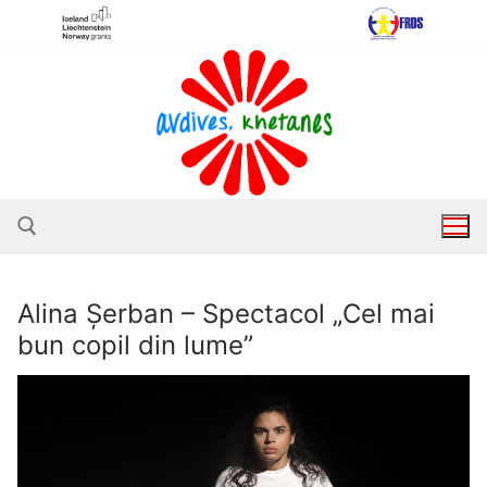
Sari
la
conținut
Alina Șerban – Spectacol „Cel mai
Caută după:
bun copil din lume”