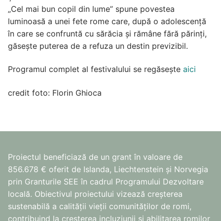
„Cel mai bun copil din lume” spune povestea
luminoasă a unei fete rome care, după o adolescenţă
în care se confruntă cu sărăcia și rămâne fără părinţi,
găsește puterea de a refuza un destin previzibil.
Programul complet al festivalului se regăsește
aici
credit foto: Florin Ghioca
Proiectul beneficiază de un grant în valoare de
856.678 € oferit de Islanda, Liechtenstein și Norvegia
prin Granturile SEE în cadrul Programului Dezvoltare
locală. Obiectivul proiectului vizează creșterea
sustenabilă a calității vieții comunităților de romi,
contribuind la creșterea incluziunii și abilitarea romilor