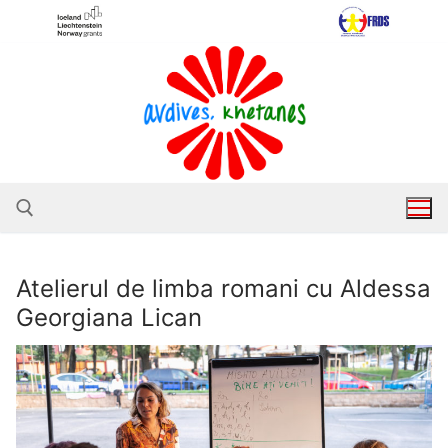
Sari
la
conținut
Atelierul de limba romani cu Aldessa
Caută după:
Georgiana Lican