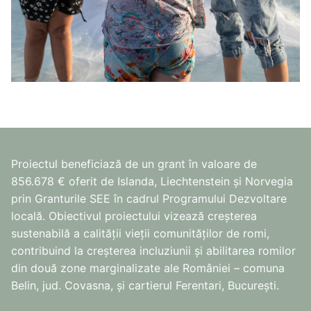
Proiectul beneficiază de un grant în valoare de
856.678 € oferit de Islanda, Liechtenstein și Norvegia
prin Granturile SEE în cadrul Programului Dezvoltare
locală. Obiectivul proiectului vizează creșterea
sustenabilă a calității vieții comunităților de romi,
contribuind la creșterea incluziunii și abilitarea romilor
din două zone marginalizate ale României – comuna
Belin, jud. Covasna, și cartierul Ferentari, București.