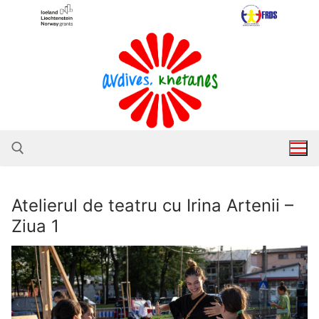
Sari
la
conținut
Atelierul de teatru cu Irina Artenii –
Caută după:
Ziua 1