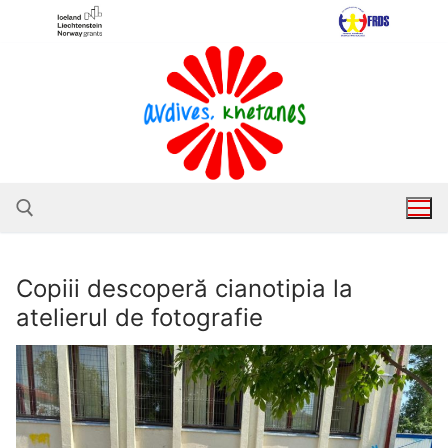
Sari
la
conținut
Copiii descoperă cianotipia la
Caută după:
atelierul de fotografie