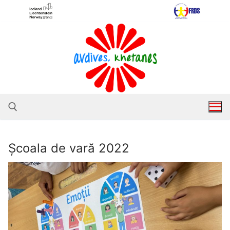
Sari
la
conținut
Școala de vară 2022
Caută după: