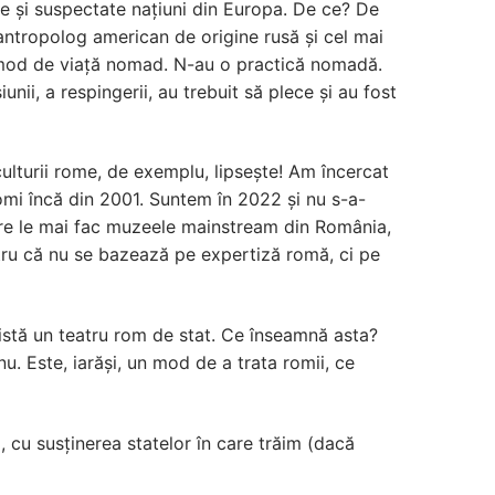
te și suspectate națiuni din Europa. De ce? De
antropolog american de origine rusă și cel mai
 mod de viață nomad. N-au o practică nomadă.
ii, a respingerii, au trebuit să plece și au fost
ulturii rome, de exemplu, lipsește! Am încercat
omi încă din 2001. Suntem în 2022 și nu s-a-
care le mai fac muzeele mainstream din România,
ntru că nu se bazează pe expertiză romă, ci pe
 există un teatru rom de stat. Ce înseamnă asta?
u. Este, iarăși, un mod de a trata romii, ce
, cu susținerea statelor în care trăim (dacă