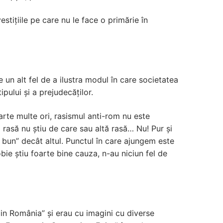
tițiile pe care nu le face o primărie în
e un alt fel de a ilustra modul în care societatea
pului și a prejudecăților.
arte multe ori, rasismul anti-rom nu este
 o rasă nu știu de care sau altă rasă… Nu! Pur și
i bun” decât altul. Punctul în care ajungem este
obie știu foarte bine cauza, n-au niciun fel de
din România” și erau cu imagini cu diverse