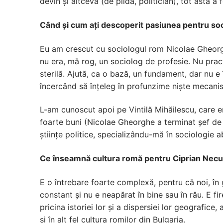
devin și altceva (de pildă, politician), tot asta a
Când și cum ați descoperit pasiunea pentru soc
Eu am crescut cu sociologul rom Nicolae Gheorghe,
nu era, mă rog, un sociolog de profesie. Nu pract
sterilă. Ajută, ca o bază, un fundament, dar nu 
încercând să înțeleg în profunzime niște mecani
L-am cunoscut apoi pe Vintilă Mihăilescu, care e
foarte buni (Nicolae Gheorghe a terminat șef de 
științe politice, specializându-mă în sociologie 
Ce înseamnă cultura romă pentru Ciprian Necul
E o întrebare foarte complexă, pentru că noi, în
constant și nu e neapărat în bine sau în rău. E fi
pricina istoriei lor și a dispersiei lor geografice
și în alt fel cultura romilor din Bulgaria.