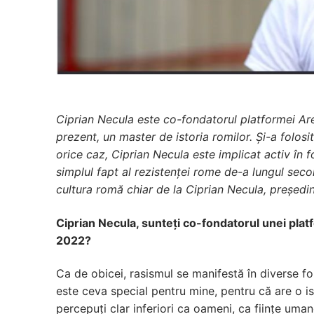
Ciprian Necula este co-fondatorul platformei Ares
prezent, un master de istoria romilor. Și-a folosi
orice caz, Ciprian Necula este implicat activ în 
simplul fapt al rezistenței rome de-a lungul seco
cultura romă chiar de la Ciprian Necula, președi
Ciprian Necula, sunteți co-fondatorul unei pla
2022?
Ca de obicei, rasismul se manifestă în diverse fo
este ceva special pentru mine, pentru că are o ist
percepuți clar inferiori ca oameni, ca ființe uman