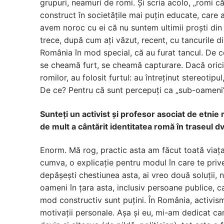
grupuri, neamuri de romi. Și scria acolo, „romi c
construct în societățile mai puțin educate, care 
avem noroc cu ei că nu suntem ultimii proști din 
trece, după cum ați văzut, recent, cu tancurile d
România în mod special, că au furat tancul. De ce
se cheamă furt, se cheamă capturare. Dacă oricine 
romilor, au folosit furtul: au întreținut stereoti
De ce? Pentru că sunt percepuți ca „sub-oame
Sunteți un activist și profesor asociat de etnie 
de mult a cântărit identitatea romă în traseul d
Enorm. Mă rog, practic asta am făcut toată viața
cumva, o explicație pentru modul în care te prive
depășești chestiunea asta, ai vreo două soluții, 
oameni în țara asta, inclusiv persoane publice, ca
mod constructiv sunt puțini. În România, activis
motivații personale. Așa și eu, mi-am dedicat car