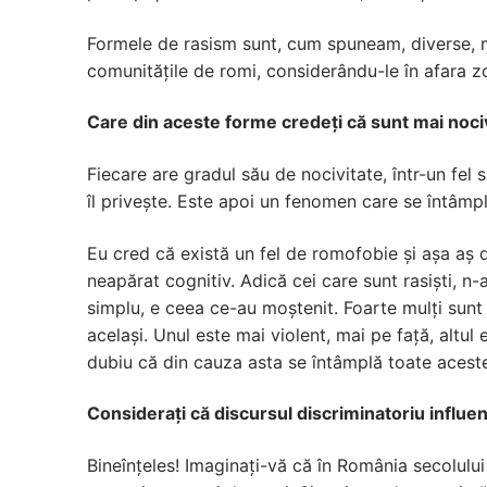
Formele de rasism sunt, cum spuneam, diverse, mer
comunitățile de romi, considerându-le în afara z
Care din aceste forme credeți că sunt mai noc
Fiecare are gradul său de nocivitate, într-un fel s
îl privește. Este apoi un fenomen care se întâmplă
Eu cred că există un fel de romofobie și așa aș d
neapărat cognitiv. Adică cei care sunt rasiști, n-a
simplu, e ceea ce-au moștenit. Foarte mulți sunt 
același. Unul este mai violent, mai pe față, altul
dubiu că din cauza asta se întâmplă toate aceste 
Considerați că discursul discriminatoriu influe
Bineînțeles! Imaginați-vă că în România secolului