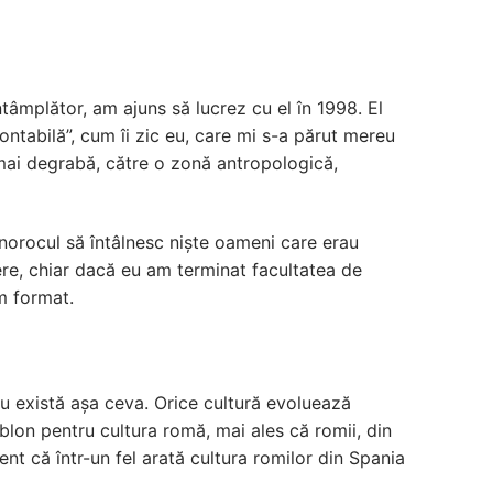
tâmplător, am ajuns să lucrez cu el în 1998. El
ontabilă”, cum îi zic eu, care mi s-a părut mereu
 mai degrabă, către o zonă antropologică,
norocul să întâlnesc niște oameni care erau
ere, chiar dacă eu am terminat facultatea de
am format.
Nu există așa ceva. Orice cultură evoluează
ablon pentru cultura romă, mai ales că romii, din
dent că într-un fel arată cultura romilor din Spania