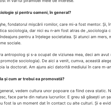
 fost în vârful piramidei mele de interese.
iologie și pentru oameni, în general?
 fondatorul mișcării romilor, care mi-a fost mentor. Și, în
ica sociologia, dar nici eu n-am fost atras de „sociologia c
e îndeajuns pentru a înțelege societatea. Și atunci am mers,
sme sociale.
ra antropolog și s-a ocupat de viziunea mea, deci am avut 
promoție sociologia). De aici a venit, cumva, această aleg
abia la doctorat. Am ajuns aici datorită mediului în care m-
a și cum ar trebui ea promovată?
 general, vedem cultura unor popoare ca fiind ceva static. 
resc, face parte din natura lucrurilor. E greu să găsești un ș
, au fost la un moment dat în contact cu alte culturi. Și e evi