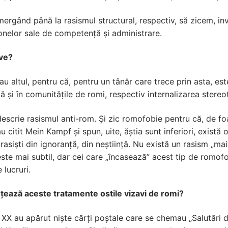
gând până la rasismul structural, respectiv, să zicem, inves
onelor sale de competență și administrare.
ive?
au altul, pentru că, pentru un tânăr care trece prin asta, est
 și în comunitățile de romi, respectiv internalizarea stereoti
escrie rasismul anti-rom. Și zic romofobie pentru că, de fo
u citit Mein Kampf și spun, uite, ăștia sunt inferiori, există
rasiști din ignoranță, din neștiință. Nu există un rasism „ma
 este mai subtil, dar cei care „încasează” acest tip de romof
lucruri.
nțează aceste tratamente ostile vizavi de romi?
 XX au apărut niște cărți poștale care se chemau „Salutări 