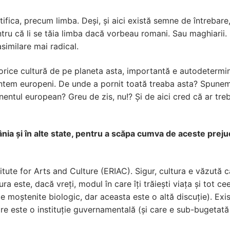
fica, precum limba. Deși, și aici există semne de întrebare
ntru că li se tăia limba dacă vorbeau romani. Sau maghiarii.
similare mai radical.
ice cultură de pe planeta asta, importantă e autodeterminar
untem europeni. De unde a pornit toată treaba asta? Spunem
ntul european? Greu de zis, nu!? Și de aici cred că ar tre
ia și în alte state, pentru a scăpa cumva de aceste prej
titute for Arts and Culture (ERIAC). Sigur, cultura e văzută 
ura este, dacă vreți, modul în care îți trăiești viața și tot 
le moștenite biologic, dar aceasta este o altă discuție). Exi
re este o instituție guvernamentală (și care e sub-bugetat