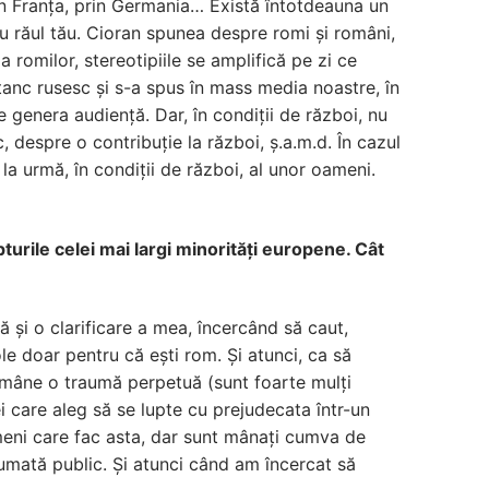
rin Franța, prin Germania… Există întotdeauna un
ru răul tău. Cioran spunea despre romi și români,
 romilor, stereotipiile se amplifică pe zi ce
 tanc rusesc și s-a spus în mass media noastre, în
 genera audiență. Dar, în condiții de război, nu
 despre o contribuție la război, ș.a.m.d. În cazul
 la urmă, în condiții de război, al unor oameni.
pturile celei mai largi minorități europene. Cât
 și o clarificare a mea, încercând să caut,
le doar pentru că ești rom. Și atunci, ca să
 rămâne o traumă perpetuă (sunt foarte mulți
ei care aleg să se lupte cu prejudecata într-un
ameni care fac asta, dar sunt mânați cumva de
sumată public. Și atunci când am încercat să