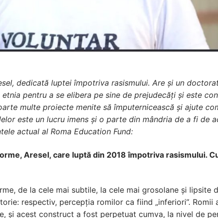
el, dedicată luptei împotriva rasismului. Are și un doctora
t etnia pentru a se elibera pe sine de prejudecăți și este con
foarte multe proiecte menite să împuternicească și ajute com
lelor este un lucru imens și o parte din mândria de a fi de a
ntele actual al Roma Education Fund:
tforme, Aresel, care luptă din 2018 împotriva rasismului. 
rme, de la cele mai subtile, la cele mai grosolane și lipsit
orie: respectiv, percepția romilor ca fiind „inferiori”. Romii
e, și acest construct a fost perpetuat cumva, la nivel de per