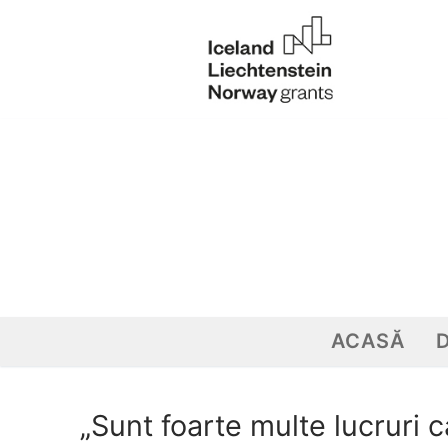
Sari
la
conținut
ACASĂ
„Sunt foarte multe lucruri 