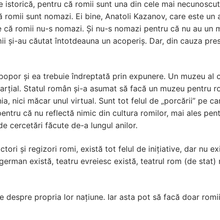
re istorică, pentru că romii sunt una din cele mai necunoscu
 romii sunt nomazi. Ei bine, Anatoli Kazanov, care este un 
 că romii nu-s nomazi. Și nu-s nomazi pentru că nu au un
 și-au căutat întotdeauna un acoperiș. Dar, din cauza presiun
popor și ea trebuie îndreptată prin expunere. Un muzeu al c
arțial. Statul român și-a asumat să facă un muzeu pentru r
a, nici măcar unul virtual. Sunt tot felul de „porcării” pe 
pentru că nu reflectă nimic din cultura romilor, mai ales pe
 de cercetări făcute de-a lungul anilor.
ctori și regizori romi, există tot felul de inițiative, dar nu
erman există, teatru evreiesc există, teatrul rom (de stat) n
e despre propria lor națiune. Iar asta pot să facă doar romii