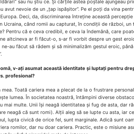
ăldărari” sau nu știu ce. Și cărțile astea poștale ajungeau p
au avut nevoie de un „țap ispășitor”. Pe el poți da vina pent
Europa. Deci, da, discriminarea întreține această percepție a
in Ucraina, când romii au capturat, în condiții de război, un
? Pentru că e ceva credibil, e ceva la îndemână, care poate
altcineva ar fi făcut-o, s-ar fi vorbit despre un gest eroic,
pul, ne-au făcut să râdem și să minimalizăm gestul eroic, până
ni”.
romă, v-ați asumat această identitate și luptați pentru dre
vs. profesional?
 mea. Toată cariera mea a plecat de la o frustrare personală
ște lumea. În societatea noastră, întâmpini diverse obstaco
nu mai multe. Unii își neagă identitatea și fug de asta, dar
re neagă că sunt romi). Alții aleg să se lupte cu asta, iar c
mul, lupta civică de orice fel, sunt marginale. Adică sunt o
iera romilor, dar nu doar cariera. Practic, este o misiune a