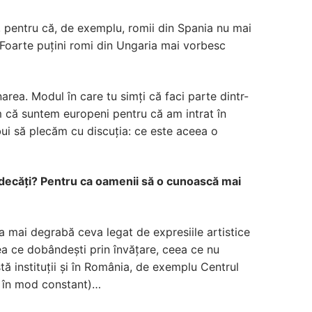
, pentru că, de exemplu, romii din Spania nu mai
 Foarte puțini romi din Ungaria mai vorbesc
ea. Modul în care tu simți că faci parte dintr-
 că suntem europeni pentru că am intrat în
bui să plecăm cu discuția: ce este aceea o
udecăți? Pentru ca oamenii să o cunoască mai
ca mai degrabă ceva legat de expresiile artistice
ceea ce dobândești prin învățare, ceea ce nu
stă instituții și în România, de exemplu Centrul
ă în mod constant)…