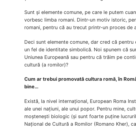
Sunt și elemente comune, pe care le putem cuanti
vorbesc limba romani. Dintr-un motiv istoric, pe
romani, pentru că au trecut printr-un proces de a
Deci sunt elemente comune, dar cred că pentru or
un fel de identitate simbolică. Noi spunem că s
Uniunea Europeană sau pentru că trăim pe contine
cultură (a romilor)?
Cum ar trebui promovată cultura romă, în Român
bine…
Există, la nivel internațional, European Roma Ins
ale unei națiuni, ale unui popor. Pentru mine, cult
moștenești biologic (și sunt foarte puține lucruri
Național de Cultură a Romilor (Romano Kher), ca