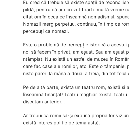
Eu cred că trebuie să existe spații de reconcilie
pildă, pentru că am crezut foarte multă vreme că
citat om în ceea ce înseamnă nomadismul, spune
Nomazii merg perpetuu, continuu, în timp ce romii
percepuți ca nomazi.
Este o problemă de percepție istorică a acestui 
noi să facem în privat, am eșuat. Sau am eșuat p
ntâmplat. Nu există un astfel de muzeu în Români
care fac case ale romilor, etc. Este o tâmpenie, 
niște păreri la mâna a doua, a treia, din tot felul
Pe de altă parte, există un teatru rom, există și a
Înseamnă finanțat! Teatru maghiar există, teatru g
discutam anterior…
Ar trebui ca romii să-și expună propria lor viziun
există interes politic pe tema asta).