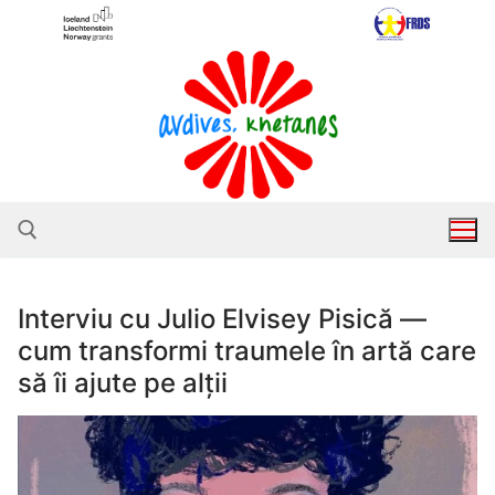
Sari
la
conținut
Interviu cu Julio Elvisey Pisică —
Caută după:
cum transformi traumele în artă care
să îi ajute pe alții