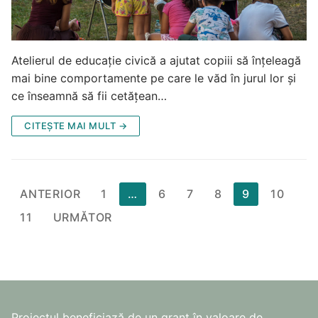
Atelierul de educație civică a ajutat copiii să înțeleagă
mai bine comportamente pe care le văd în jurul lor și
ce înseamnă să fii cetățean…
CITEȘTE MAI MULT →
Paginație
ANTERIOR
1
…
6
7
8
9
10
articole
11
URMĂTOR
Proiectul beneficiază de un grant în valoare de